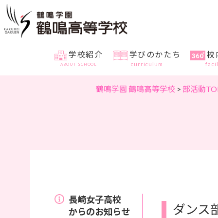
学校紹介
学びのかたち
校
curriculum
faci
ABOUT SCHOOL
鶴鳴学園 鶴鳴高等学校
>
部活動TOP
長崎女子高校
ダンス
からのお知らせ