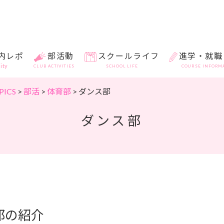
内レポ
部活動
スクールライフ
進学・就職
lity
CLUB ACTIVITIES
SCHOOL LIFE
COURSE INFORM
ICS
>
部活
>
体育部
>
ダンス部
ダンス部
部の紹介