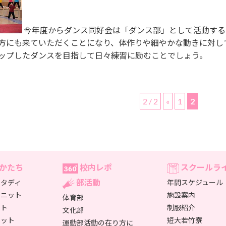
今年度からダンス同好会は「ダンス部」として活動する
方にも来ていただくことになり、体作りや細やかな動きに対し
ップしたダンスを目指して日々練習に励むことでしょう。
2 / 2
«
1
2
かたち
校内レポ
スクールラ
部活動
タディ
年間スケジュール
ユニット
施設案内
体育部
ット
制服紹介
文化部
ニット
短大若竹寮
運動部活動の在り方に