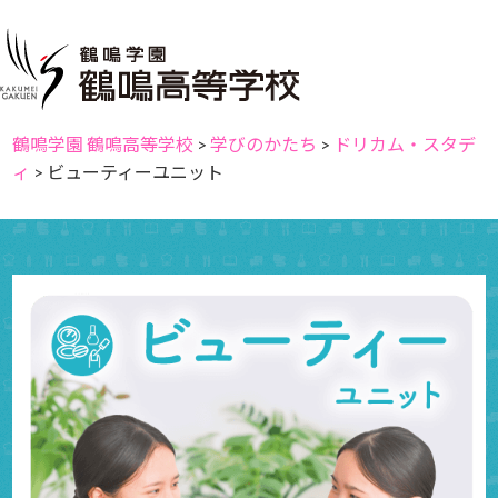
鶴鳴学園 鶴鳴高等学校
>
学びのかたち
>
ドリカム・スタデ
ィ
>
ビューティーユニット